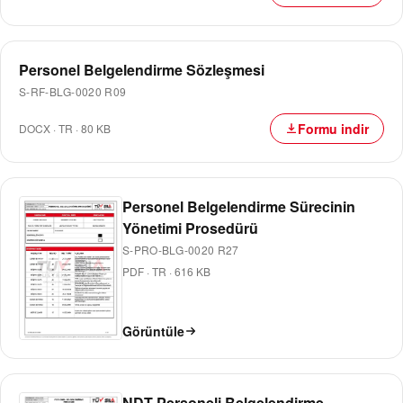
Personel Belgelendirme Sözleşmesi
S-RF-BLG-0020 R09
Formu indir
DOCX
·
TR
·
80 KB
Personel Belgelendirme Sürecinin
Yönetimi Prosedürü
S-PRO-BLG-0020 R27
PDF
·
TR
·
616 KB
Görüntüle
NDT Personeli Belgelendirme