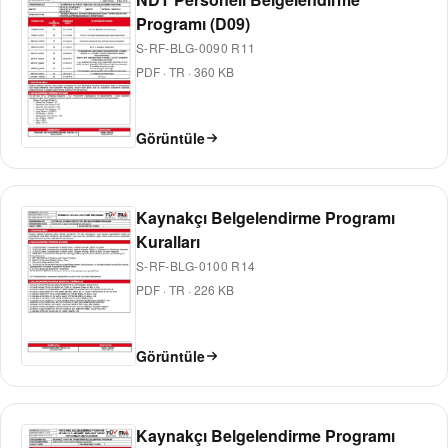
Programı (D09)
S-RF-BLG-0090 R11
PDF
·
TR
·
360 KB
Görüntüle
Kaynakçı Belgelendirme Programı
Kuralları
S-RF-BLG-0100 R14
PDF
·
TR
·
226 KB
Görüntüle
Kaynakçı Belgelendirme Programı