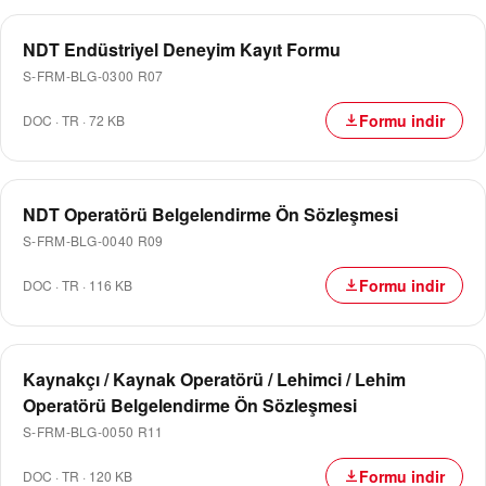
NDT Endüstriyel Deneyim Kayıt Formu
S-FRM-BLG-0300 R07
Formu indir
DOC
·
TR
·
72 KB
NDT Operatörü Belgelendirme Ön Sözleşmesi
S-FRM-BLG-0040 R09
Formu indir
DOC
·
TR
·
116 KB
Kaynakçı / Kaynak Operatörü / Lehimci / Lehim
Operatörü Belgelendirme Ön Sözleşmesi
S-FRM-BLG-0050 R11
Formu indir
DOC
·
TR
·
120 KB