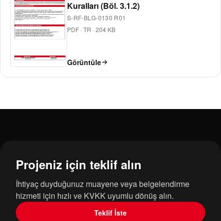
Kuralları (Böl. 3.1.2)
S-RF-BLG-0130 R01
PDF
·
TR
·
204 KB
Görüntüle
Projeniz için teklif alın
İhtiyaç duyduğunuz muayene veya belgelendirme
hizmeti için hızlı ve KVKK uyumlu dönüş alın.
Teklif İste