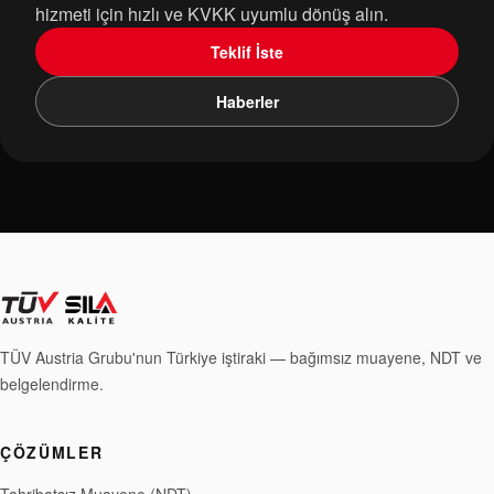
hizmeti için hızlı ve KVKK uyumlu dönüş alın.
Teklif İste
Haberler
TÜV Austria Grubu'nun Türkiye iştiraki — bağımsız muayene, NDT ve
belgelendirme.
ÇÖZÜMLER