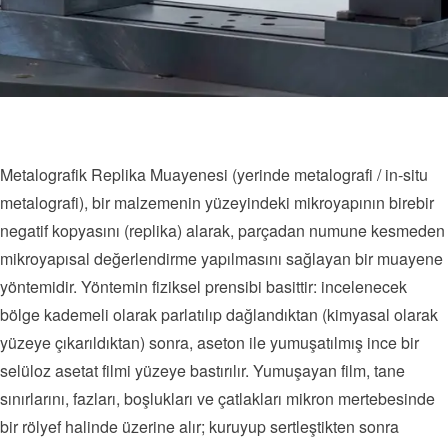
Metalografik Replika Muayenesi (yerinde metalografi / in-situ
metalografi), bir malzemenin yüzeyindeki mikroyapının birebir
negatif kopyasını (replika) alarak, parçadan numune kesmeden
mikroyapısal değerlendirme yapılmasını sağlayan bir muayene
yöntemidir. Yöntemin fiziksel prensibi basittir: incelenecek
bölge kademeli olarak parlatılıp dağlandıktan (kimyasal olarak
yüzeye çıkarıldıktan) sonra, aseton ile yumuşatılmış ince bir
selüloz asetat filmi yüzeye bastırılır. Yumuşayan film, tane
sınırlarını, fazları, boşlukları ve çatlakları mikron mertebesinde
bir rölyef halinde üzerine alır; kuruyup sertleştikten sonra