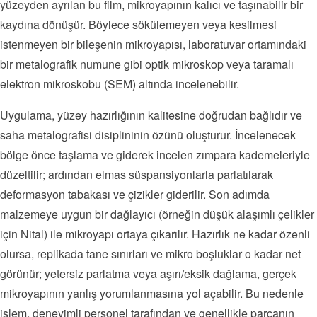
yüzeyden ayrılan bu film, mikroyapının kalıcı ve taşınabilir bir
kaydına dönüşür. Böylece sökülemeyen veya kesilmesi
istenmeyen bir bileşenin mikroyapısı, laboratuvar ortamındaki
bir metalografik numune gibi optik mikroskop veya taramalı
elektron mikroskobu (SEM) altında incelenebilir.
Uygulama, yüzey hazırlığının kalitesine doğrudan bağlıdır ve
saha metalografisi disiplininin özünü oluşturur. İncelenecek
bölge önce taşlama ve giderek incelen zımpara kademeleriyle
düzeltilir; ardından elmas süspansiyonlarla parlatılarak
deformasyon tabakası ve çizikler giderilir. Son adımda
malzemeye uygun bir dağlayıcı (örneğin düşük alaşımlı çelikler
için Nital) ile mikroyapı ortaya çıkarılır. Hazırlık ne kadar özenli
olursa, replikada tane sınırları ve mikro boşluklar o kadar net
görünür; yetersiz parlatma veya aşırı/eksik dağlama, gerçek
mikroyapının yanlış yorumlanmasına yol açabilir. Bu nedenle
işlem, deneyimli personel tarafından ve genellikle parçanın