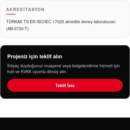
AKREDITASYON
TÜRKAK TS EN ISO/IEC 17025 akredite deney laboratuvarı
(AB-0720-T)
Projeniz için teklif alın
İhtiyaç duyduğunuz muayene veya belgelendirme hizmeti için
hızlı ve KVKK uyumlu dönüş alın.
Teklif İste