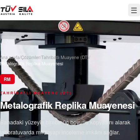
☰
Ana sayfa
/
Çözümler
/
Tahribatlı Muayene (DT)
/
Metalografik Replika Muayenesi
RM
TAHRIBATLI MUAYENE (DT)
Metalografik Replika Muayenesi
Sahadaki yüzeyin birebir üç boyutlu kopyasını alarak
laboratuvarda mikroyapı inceleme imkânı sağlar.