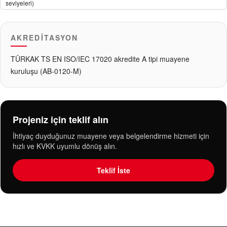
seviyeleri)
AKREDITASYON
TÜRKAK TS EN ISO/IEC 17020 akredite A tipi muayene
kuruluşu (AB-0120-M)
Projeniz için teklif alın
İhtiyaç duyduğunuz muayene veya belgelendirme hizmeti için
hızlı ve KVKK uyumlu dönüş alın.
Teklif İste