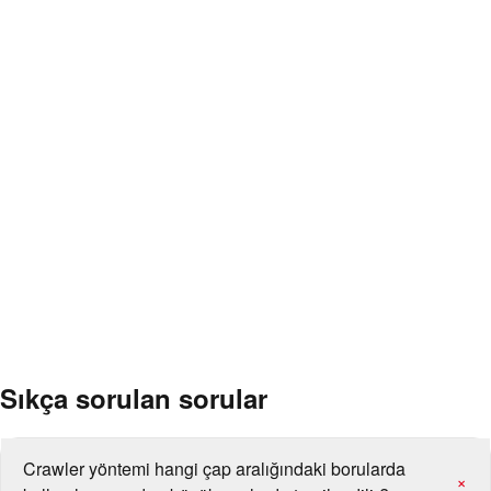
Doğal gaz iletim ve dağıtım boru hatları
Ham petrol ve ürün boru hatları (pipeline)
Su ve isale hatları ile büyük çaplı çelik borular
Petrokimya ve rafineri proses boru hatları
Enerji santrali buhar/besleme suyu hatları
LNG terminalleri ve depolama tesisi bağlantı hatları
Prefabrik boru spool ve manifold imalatı
Çevresel (girth) alın kaynaklı büyük çaplı boru montaj sahaları
Sıkça sorulan sorular
Crawler yöntemi hangi çap aralığındaki borularda
+