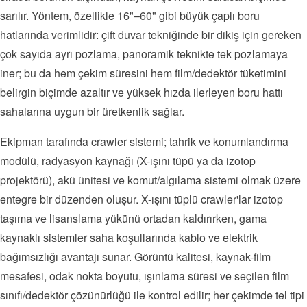
sarılır. Yöntem, özellikle 16"–60" gibi büyük çaplı boru
hatlarında verimlidir: çift duvar tekniğinde bir dikiş için gereken
çok sayıda ayrı pozlama, panoramik teknikte tek pozlamaya
iner; bu da hem çekim süresini hem film/dedektör tüketimini
belirgin biçimde azaltır ve yüksek hızda ilerleyen boru hattı
sahalarına uygun bir üretkenlik sağlar.
Ekipman tarafında crawler sistemi; tahrik ve konumlandırma
modülü, radyasyon kaynağı (X-ışını tüpü ya da izotop
projektörü), akü ünitesi ve komut/algılama sistemi olmak üzere
entegre bir düzenden oluşur. X-ışını tüplü crawler'lar izotop
taşıma ve lisanslama yükünü ortadan kaldırırken, gama
kaynaklı sistemler saha koşullarında kablo ve elektrik
bağımsızlığı avantajı sunar. Görüntü kalitesi, kaynak-film
mesafesi, odak nokta boyutu, ışınlama süresi ve seçilen film
sınıfı/dedektör çözünürlüğü ile kontrol edilir; her çekimde tel tipi