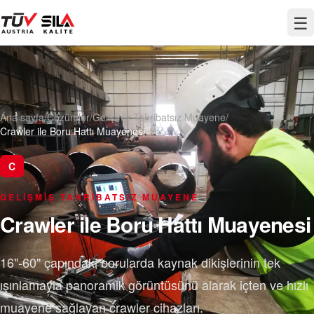
☰
Ana sayfa
/
Çözümler
/
Gelişmiş Tahribatsız Muayene
/
Crawler ile Boru Hattı Muayenesi
C
GELIŞMIŞ TAHRIBATSIZ MUAYENE
Crawler ile Boru Hattı Muayenesi
16"-60" çapındaki borularda kaynak dikişlerinin tek
ışınlamayla panoramik görüntüsünü alarak içten ve hızlı
muayene sağlayan crawler cihazları.