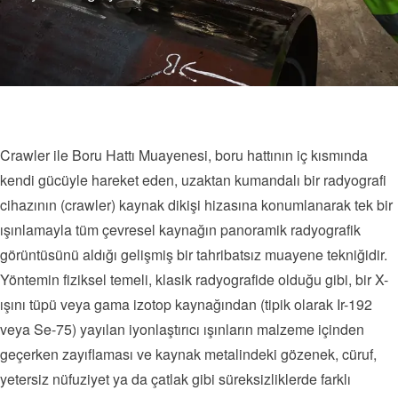
Crawler ile Boru Hattı Muayenesi, boru hattının iç kısmında
kendi gücüyle hareket eden, uzaktan kumandalı bir radyografi
cihazının (crawler) kaynak dikişi hizasına konumlanarak tek bir
ışınlamayla tüm çevresel kaynağın panoramik radyografik
görüntüsünü aldığı gelişmiş bir tahribatsız muayene tekniğidir.
Yöntemin fiziksel temeli, klasik radyografide olduğu gibi, bir X-
ışını tüpü veya gama izotop kaynağından (tipik olarak Ir-192
veya Se-75) yayılan iyonlaştırıcı ışınların malzeme içinden
geçerken zayıflaması ve kaynak metalindeki gözenek, cüruf,
yetersiz nüfuziyet ya da çatlak gibi süreksizliklerde farklı