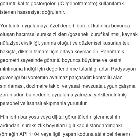
görüntü kalite göstergeleri (IQI/penetrametre) kullanılarak
istenen hassasiyet doğrulanır.
Yöntemin uygulamaya özel değeri, boru et kalınlığı boyunca
oluşan hacimsel süreksizlikleri (gözenek, cüruf kalıntısı, kaynak
nüfuziyet eksikliği, yanma oluğu) ve düzlemsel kusurları tek
bakışta, dikişin tamamı için ortaya koymasıdır. Panoramik
geometri sayesinde görüntü boyunca büyütme ve kesinti
minimuma indiği için değerlendirme tutarlılığı artar. Radyasyon
güvenliği bu yöntemin ayrılmaz parçasıdır: kontrollü alan
sınırlaması, dozimetre takibi ve yasal mevzuata uygun çalışma
zorunludur; bu nedenle uygulama yalnızca yetkilendirilmiş
personel ve lisanslı ekipmanla yürütülür.
Filmlerin banyosu veya dijital görüntülerin işlenmesinin
ardından, süreksizlik boyutları ilgili kabul standardındaki
(örneğin API 1104 veya ilgili yapım koduna atıfla belirlenen)