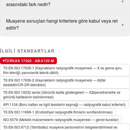
+
arasındaki fark nedir?
Muayene sonuçları hangi kriterlere göre kabul veya ret
+
edilir?
İLGILI STANDARTLAR
TÜRKAK 17020 · AB-0120-M
TS EN ISO 17636-1 (Kaynakların radyografik muayenesi — X ve gama ışını,
film tekniği; panoramik teknik dâhil)
TS EN ISO 17636-2 (Kaynakların radyografik muayenesi — dijital
dedektör/CR-DR teknikleri)
TS EN ISO 19232 serisi (Görüntü kalite göstergeleri — IQI/penetrametre ve
görüntü kalitesinin belirlenmesi)
API 1104 (Boru hatları ve ilgili tesislerin kaynağı — radyografik kabul kriterleri)
TS EN ISO 11699-1 (Endüstriyel radyografik filmlerin sınıflandırılması)
ISO 5579 (Metalik malzemelerin radyografik muayenesi — genel kurallar)
TS EN ISO 9712 (Tahribatsız muayene personelinin belgelendirilmesi ve