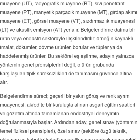
muayene (UT), radyografik muayene (RT), sıvı penetrant
muayene (PT), manyetik parçacık muayene (MT), girdap akımı
muayene (ET), görsel muayene (VT), sızdırmazlık muayenesi
(LT) ve akustik emisyon (AT) yer alır. Belgelendirme daima bir
ürün veya endüstri sektörüyle ilişkilendirilir; örneğin kaynaklı
imalat, dökümler, dövme ürünler, borular ve tüpler ya da
haddelenmiş ürünler. Bu sektörel eşleştirme, adayın yalnızca
yöntemin genel prensiplerini değil, o ürün grubunda
karşılaşılan tipik süreksizlikleri de tanımasını güvence altına
alır.
Belgelendirme süreci; geçerli bir yakın görüş ve renk ayrımı
muayenesi, akredite bir kuruluşta alınan asgari eğitim saatleri
ve gözetim altında tamamlanan endüstriyel deneyimin
doğrulanmasıyla başlar. Ardından aday, genel sınav (yöntemin
temel fiziksel prensipleri), özel sınav (sektöre özgü teknik,
ekipman ve kabul kriterleri) ve pratik sınav (gerçek numuneler