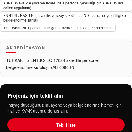
ASNT SNT-TC-1A (işveren temelli NDT personel yeterliliği için ASNT tavsiye
edilen uygulama)
EN 4179 / NAS 410 (havacılık ve uzay sektöründe NDT personel yeterliliği ve
belgelendirme şartları)
ISO 18490 (NDT personelinin görme keskinliğinin değerlendirilmesi)
AKREDITASYON
TÜRKAK TS EN ISO/IEC 17024 akredite personel
belgelendirme kuruluşu (AB-0080-P)
Projeniz için teklif alın
İhtiyaç duyduğunuz muayene veya belgelendirme hizmeti için
hızlı ve KVKK uyumlu dönüş alın.
Teklif İste