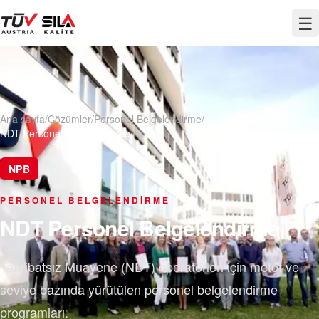
☰
Ana sayfa
/
Çözümler
/
Personel Belgelendirme
/
NDT Personel Belgelendirme
NPB
PERSONEL BELGELENDIRME
NDT Personel Belgelendirme
Tahribatsız Muayene (NDT) operatörleri için metot ve
seviye bazında yürütülen personel belgelendirme
programları.