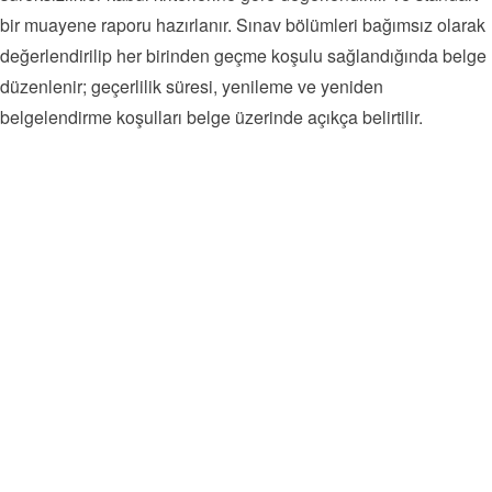
bir muayene raporu hazırlanır. Sınav bölümleri bağımsız olarak
değerlendirilip her birinden geçme koşulu sağlandığında belge
düzenlenir; geçerlilik süresi, yenileme ve yeniden
belgelendirme koşulları belge üzerinde açıkça belirtilir.
Kaynaklı imalat ve çelik konstrüksiyon
Basınçlı kaplar, kazanlar ve boru hatları
Döküm ve dövme ürün muayenesi
Petrokimya, rafineri ve enerji santralleri
Otomotiv ve demiryolu bileşenleri
Havacılık ve savunma sanayii