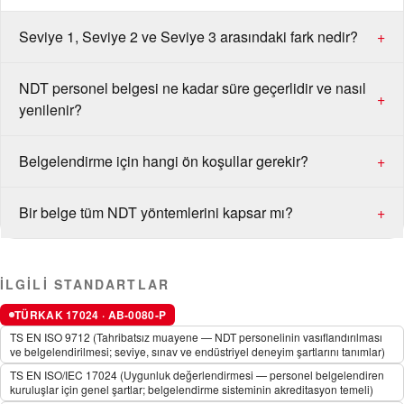
Seviye 1, Seviye 2 ve Seviye 3 arasındaki fark nedir?
+
NDT personel belgesi ne kadar süre geçerlidir ve nasıl
+
yenilenir?
Belgelendirme için hangi ön koşullar gerekir?
+
Bir belge tüm NDT yöntemlerini kapsar mı?
+
İLGILI STANDARTLAR
TÜRKAK 17024 · AB-0080-P
TS EN ISO 9712 (Tahribatsız muayene — NDT personelinin vasıflandırılması
ve belgelendirilmesi; seviye, sınav ve endüstriyel deneyim şartlarını tanımlar)
TS EN ISO/IEC 17024 (Uygunluk değerlendirmesi — personel belgelendiren
kuruluşlar için genel şartlar; belgelendirme sisteminin akreditasyon temeli)