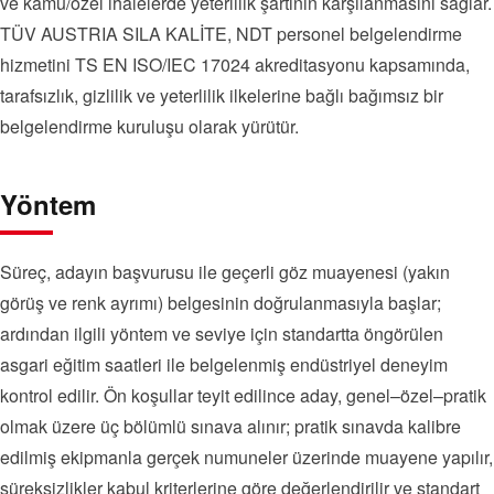
ve kamu/özel ihalelerde yeterlilik şartının karşılanmasını sağlar.
TÜV AUSTRIA SILA KALİTE, NDT personel belgelendirme
hizmetini TS EN ISO/IEC 17024 akreditasyonu kapsamında,
tarafsızlık, gizlilik ve yeterlilik ilkelerine bağlı bağımsız bir
belgelendirme kuruluşu olarak yürütür.
Yöntem
Süreç, adayın başvurusu ile geçerli göz muayenesi (yakın
görüş ve renk ayrımı) belgesinin doğrulanmasıyla başlar;
ardından ilgili yöntem ve seviye için standartta öngörülen
asgari eğitim saatleri ile belgelenmiş endüstriyel deneyim
kontrol edilir. Ön koşullar teyit edilince aday, genel–özel–pratik
olmak üzere üç bölümlü sınava alınır; pratik sınavda kalibre
edilmiş ekipmanla gerçek numuneler üzerinde muayene yapılır,
süreksizlikler kabul kriterlerine göre değerlendirilir ve standart