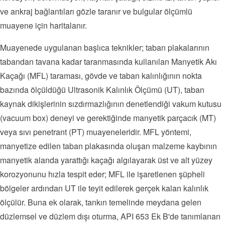
ve ankraj bağlantıları gözle taranır ve bulgular ölçümlü
muayene için haritalanır.
Muayenede uygulanan başlıca teknikler; taban plakalarının
tabandan tavana kadar taranmasında kullanılan Manyetik Akı
Kaçağı (MFL) taraması, gövde ve taban kalınlığının nokta
bazında ölçüldüğü Ultrasonik Kalınlık Ölçümü (UT), taban
kaynak dikişlerinin sızdırmazlığının denetlendiği vakum kutusu
(vacuum box) deneyi ve gerektiğinde manyetik parçacık (MT)
veya sıvı penetrant (PT) muayeneleridir. MFL yöntemi,
manyetize edilen taban plakasında oluşan malzeme kaybının
manyetik alanda yarattığı kaçağı algılayarak üst ve alt yüzey
korozyonunu hızla tespit eder; MFL ile işaretlenen şüpheli
bölgeler ardından UT ile teyit edilerek gerçek kalan kalınlık
ölçülür. Buna ek olarak, tankın temelinde meydana gelen
düzlemsel ve düzlem dışı oturma, API 653 Ek B'de tanımlanan