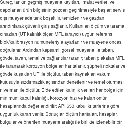
Süreç, tankın geçmiş muayene kayıtları, imalat verileri ve
depolanan ürün bilgisinin gözden geçirilmesiyle başlar; servis
dışı muayenede tank boşaltılır, temizlenir ve gazdan
arındırılarak güvenli giriş sağlanır. Kullanılan ölçüm ve tarama
cihazları (UT kalınlık ölçer, MFL tarayıcı) uygun referans
blok/kalibrasyon numuneleriyle ayarlanır ve muayene öncesi
doğrulanır. Ardından kapsamlı görsel muayene ile taban,
gövde, tavan, temel ve bağlantılar taranır; taban plakaları MFL
ile taranarak korozyon bölgeleri haritalanır, şüpheli noktalar ve
gövde kuşakları UT ile ölçülür, taban kaynakları vakum
kutusuyla sızdırmazlık açısından denetlenir ve temel oturması
nivelman ile ölçülür. Elde edilen kalınlık verileri her bölge için
minimum kabul kalınlığı, korozyon hızı ve kalan ömür
hesaplarında değerlendirilir; API 653 kabul kriterlerine göre
uygunluk kararı verilir. Sonuçlar, ölçüm haritaları, hesaplar,
bulgular ve önerilen muayene aralığı ile birlikte izlenebilir bir