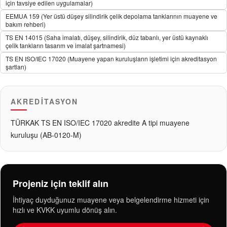
için tavsiye edilen uygulamalar)
EEMUA 159 (Yer üstü düşey silindirik çelik depolama tanklarının muayene ve
bakım rehberi)
TS EN 14015 (Saha imalatı, düşey, silindirik, düz tabanlı, yer üstü kaynaklı
çelik tankların tasarım ve imalat şartnamesi)
TS EN ISO/IEC 17020 (Muayene yapan kuruluşların işletimi için akreditasyon
şartları)
AKREDITASYON
TÜRKAK TS EN ISO/IEC 17020 akredite A tipi muayene
kuruluşu (AB-0120-M)
Projeniz için teklif alın
İhtiyaç duyduğunuz muayene veya belgelendirme hizmeti için
hızlı ve KVKK uyumlu dönüş alın.