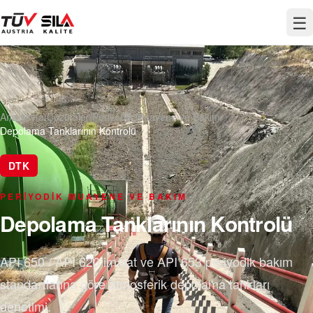
☰
Ana sayfa
/
Çözümler
/
Periyodik Muayene ve Bakım
/
Depolama Tanklarının Kontrolü
DTK
PERIYODIK MUAYENE VE BAKIM
Depolama Tanklarının Kontrolü
API 650 / API 620 imalat ve API 653 periyodik bakım
standartlarına göre atmosferik depolama tankları
denetimi.