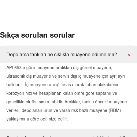
Liman, dolum tesisi ve dağıtım depoları saha imalatı tanklar
Endüstriyel tesislerde proses ara/ürün depolama tankları
Sıkça sorulan sorular
Depolama tankları ne sıklıkla muayene edilmelidir?
+
API 653'e göre muayene aralıkları dış görsel muayene,
ultrasonik dış muayene ve servis dışı iç muayene için ayrı ayrı
belirlenir. İç muayene aralığı esas olarak taban plakalarının
korozyon hızı ve hesaplanan kalan ömre göre saptanır ve
genellikle bir üst sınıra tabidir. Aralıklar, tankın önceki muayene
verileri, depolanan ürün ve varsa risk bazlı muayene (RBM)
yaklaşımına göre optimize edilir.