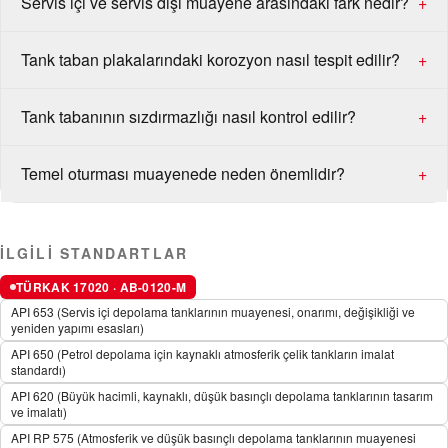
Servis içi ve servis dışı muayene arasındaki fark nedir?
+
Tank taban plakalarındaki korozyon nasıl tespit edilir?
+
Tank tabanının sızdırmazlığı nasıl kontrol edilir?
+
Temel oturması muayenede neden önemlidir?
+
İLGILI STANDARTLAR
TÜRKAK 17020 · AB-0120-M
API 653 (Servis içi depolama tanklarının muayenesi, onarımı, değişikliği ve
yeniden yapımı esasları)
API 650 (Petrol depolama için kaynaklı atmosferik çelik tankların imalat
standardı)
API 620 (Büyük hacimli, kaynaklı, düşük basınçlı depolama tanklarının tasarım
ve imalatı)
API RP 575 (Atmosferik ve düşük basınçlı depolama tanklarının muayenesi