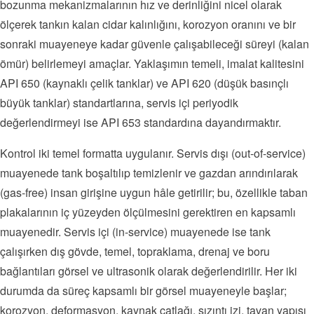
bozunma mekanizmalarının hız ve derinliğini nicel olarak
ölçerek tankın kalan cidar kalınlığını, korozyon oranını ve bir
sonraki muayeneye kadar güvenle çalışabileceği süreyi (kalan
ömür) belirlemeyi amaçlar. Yaklaşımın temeli, imalat kalitesini
API 650 (kaynaklı çelik tanklar) ve API 620 (düşük basınçlı
büyük tanklar) standartlarına, servis içi periyodik
değerlendirmeyi ise API 653 standardına dayandırmaktır.
Kontrol iki temel formatta uygulanır. Servis dışı (out-of-service)
muayenede tank boşaltılıp temizlenir ve gazdan arındırılarak
(gas-free) insan girişine uygun hâle getirilir; bu, özellikle taban
plakalarının iç yüzeyden ölçülmesini gerektiren en kapsamlı
muayenedir. Servis içi (in-service) muayenede ise tank
çalışırken dış gövde, temel, topraklama, drenaj ve boru
bağlantıları görsel ve ultrasonik olarak değerlendirilir. Her iki
durumda da süreç kapsamlı bir görsel muayeneyle başlar;
korozyon, deformasyon, kaynak çatlağı, sızıntı izi, tavan yapısı